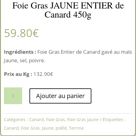
Foie Gras JAUNE ENTIER de
Canard 450g
59.80
€
Ingrédients :
Foie Gras Entier de Canard gavé au maïs
Jaune, sel, poivre.
Prix au Kg :
132.90€
quantité
Ajouter au panier
de
Foie
Gras
Catégories :
Canard
,
Foie Gras
,
Foie Gras Jaune
Étiquettes :
JAUNE
Canard
,
Foie Gras
,
Jaune
,
poêlé
,
Terrine
ENTIER