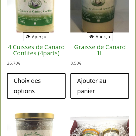
Aperçu
Aperçu
4 Cuisses de Canard
Graisse de Canard
Confites (4parts)
1L
26.70
€
8.50
€
Ce
produit
Choix des
Ajouter au
a
options
panier
plusieurs
variations.
Les
options
peuvent
être