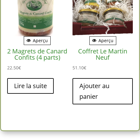
choisies
sur
la
page
du
Aperçu
Aperçu
produit
2 Magrets de Canard
Coffret Le Martin
Confits (4 parts)
Neuf
22.50
€
51.10
€
Lire la suite
Ajouter au
panier