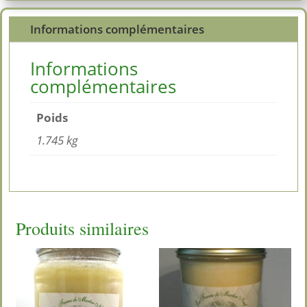
de
Informations complémentaires
Canard
450g
Informations
complémentaires
Poids
1.745 kg
Produits similaires