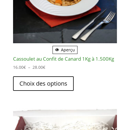
Aperçu
Cassoulet au Confit de Canard 1Kg à 1.500Kg
Plage
16.00
€
–
28.00
€
de
Ce
prix :
produit
Choix des options
16.00€
a
à
plusieurs
28.00€
variations.
Les
options