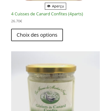
Aperçu
4 Cuisses de Canard Confites (4parts)
26.70
€
Ce
produit
Choix des options
a
plusieurs
variations.
Les
options
peuvent
être
choisies
sur
la
page