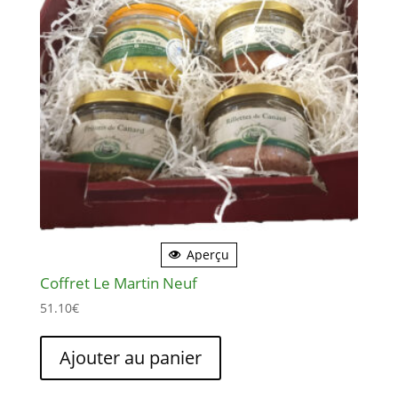
peuvent
être
choisies
sur
la
page
du
produit
Aperçu
Coffret Le Martin Neuf
51.10
€
Ajouter au panier