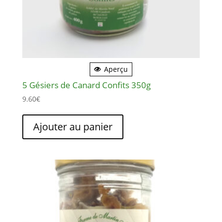
du
produit
Aperçu
5 Gésiers de Canard Confits 350g
9.60
€
Ajouter au panier