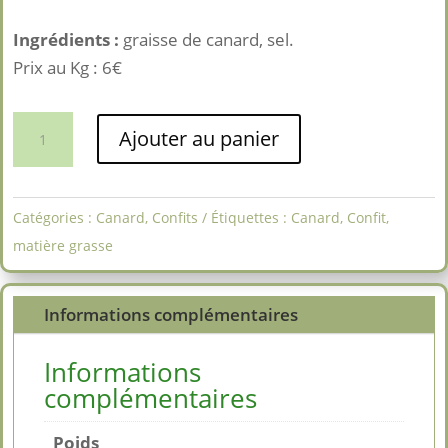
Ingrédients :
graisse de canard, sel.
Prix au Kg : 6€
quantité
Ajouter au panier
de
Graisse
de
Catégories :
Canard
,
Confits
Étiquettes :
Canard
,
Confit
,
Canard
matière grasse
1L
Informations complémentaires
Informations
complémentaires
Poids