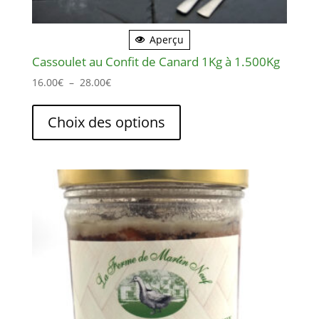
Aperçu
Cassoulet au Confit de Canard 1Kg à 1.500Kg
Plage
16.00
€
–
28.00
€
de
Ce
prix :
produit
Choix des options
16.00€
a
à
plusieurs
28.00€
variations.
Les
options
peuvent
être
choisies
sur
la