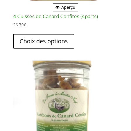
Aperçu
4 Cuisses de Canard Confites (4parts)
26.70
€
Ce
produit
Choix des options
a
plusieurs
variations.
Les
options
peuvent
être
choisies
sur
la
page