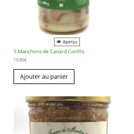
du
produit
Aperçu
5 Manchons de Canard Confits
10.80
€
Ajouter au panier