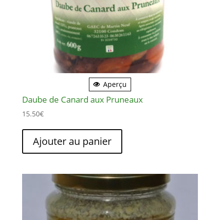
page
du
produit
Aperçu
Daube de Canard aux Pruneaux
15.50
€
Ajouter au panier